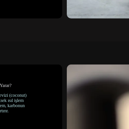
 Yarar?
vizi (coconut)
ek ısıl işlem
şlem, karbonun
ırır.