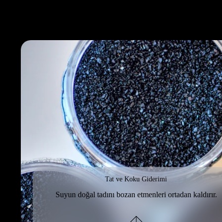
Tat ve Koku Giderimi
Suyun doğal tadını bozan etmenleri ortadan kaldırır.