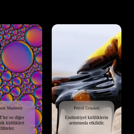
nik Maddeler
Petrol Ürünleri
ler ve diğer
Endüstriyel kirliliklerin
ik kirlilikleri
arıtımında etkilidir.
filtreler.