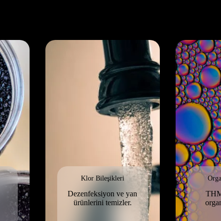
Klor Bileşikleri
Orga
Dezenfeksiyon ve yan
THM’
ürünlerini temizler.
organ