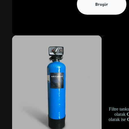
Broşür
Filtre tank
olarak
Q
olarak ise