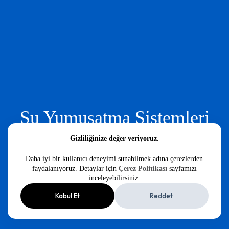
Su Yumuşatma Sistemleri
Sudaki Kireçten Kurtulmanın En Etkili Yolu.
Gizliliğinize değer veriyoruz.
Daha iyi bir kullanıcı deneyimi sunabilmek adına çerezlerden
Keşfet
faydalanıyoruz. Detaylar için
Çerez Politikası
sayfamızı
inceleyebilirsiniz.
Kabul Et
Reddet