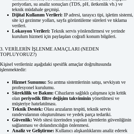
periyotları, su analiz sonuçları (TDS, pH, iletkenlik vb.) ve
teknik müdahale geçmişi.
Dijital Kullanım Verileri:
IP adresi, tarayıcı tipi, işletim sistemi,
site içi gezinme yolları, sayfa görüntüleme süreleri ve tıklama
verileri.
Lokasyon Verileri:
Teknik servis yönlendirmesi ve yerinde
kurulum hizmeti için paylaşılan coğrafi konum bilgileri.
3. VERİLERİN İŞLENME AMAÇLARI (NEDEN
TOPLUYORUZ?)
Kişisel verileriniz aşağıdaki spesifik amaçlar doğrultusunda
işlenmektedir:
Hizmet Sunumu:
Su arıtma sistemlerinin satışı, sevkiyatı ve
profesyonel kurulumu.
Süreklilik ve Bakım:
Cihazların sağlıklı çalışması için kritik
olan
periyodik filtre değişim takviminin
yönetilmesi ve
müşteriye hatırlatılması.
Teknik Destek:
Olası arızaların tespiti, teknik servis
randevularının oluşturulması ve yedek parça tedariki.
Güvenlik:
Web sitesi üzerinden yapılan işlemlerin güvenliğinin
sağlanması ve dolandırıcılığın önlenmesi.
Analiz ve Geliştirme:
Kullanıcı alışkanlıklarını analiz ederek