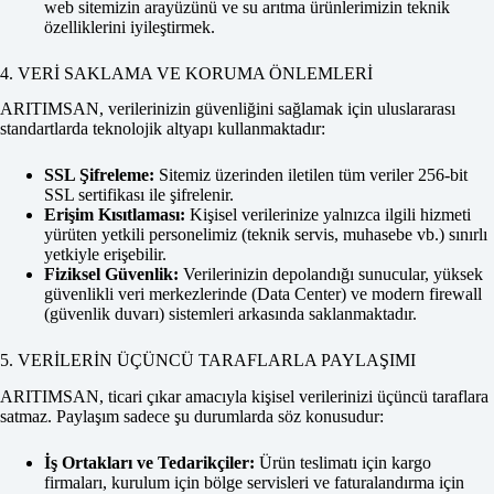
web sitemizin arayüzünü ve su arıtma ürünlerimizin teknik
özelliklerini iyileştirmek.
4. VERİ SAKLAMA VE KORUMA ÖNLEMLERİ
ARITIMSAN, verilerinizin güvenliğini sağlamak için uluslararası
standartlarda teknolojik altyapı kullanmaktadır:
SSL Şifreleme:
Sitemiz üzerinden iletilen tüm veriler 256-bit
SSL sertifikası ile şifrelenir.
Erişim Kısıtlaması:
Kişisel verilerinize yalnızca ilgili hizmeti
yürüten yetkili personelimiz (teknik servis, muhasebe vb.) sınırlı
yetkiyle erişebilir.
Fiziksel Güvenlik:
Verilerinizin depolandığı sunucular, yüksek
güvenlikli veri merkezlerinde (Data Center) ve modern firewall
(güvenlik duvarı) sistemleri arkasında saklanmaktadır.
5. VERİLERİN ÜÇÜNCÜ TARAFLARLA PAYLAŞIMI
ARITIMSAN, ticari çıkar amacıyla kişisel verilerinizi üçüncü taraflara
satmaz. Paylaşım sadece şu durumlarda söz konusudur:
İş Ortakları ve Tedarikçiler:
Ürün teslimatı için kargo
firmaları, kurulum için bölge servisleri ve faturalandırma için