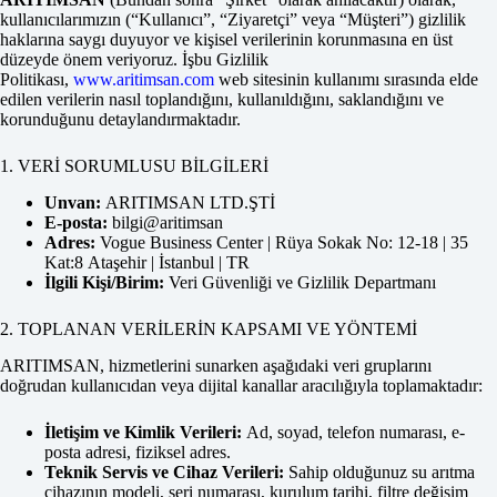
kullanıcılarımızın (“Kullanıcı”, “Ziyaretçi” veya “Müşteri”) gizlilik
haklarına saygı duyuyor ve kişisel verilerinin korunmasına en üst
düzeyde önem veriyoruz. İşbu Gizlilik
Politikası,
www.aritimsan.com
web sitesinin kullanımı sırasında elde
edilen verilerin nasıl toplandığını, kullanıldığını, saklandığını ve
korunduğunu detaylandırmaktadır.
1. VERİ SORUMLUSU BİLGİLERİ
Unvan:
ARITIMSAN LTD.ŞTİ
E-posta:
bilgi@aritimsan
Adres:
Vogue Business Center | Rüya Sokak No: 12-18 | 35
Kat:8 Ataşehir | İstanbul | TR
İlgili Kişi/Birim:
Veri Güvenliği ve Gizlilik Departmanı
2. TOPLANAN VERİLERİN KAPSAMI VE YÖNTEMİ
ARITIMSAN, hizmetlerini sunarken aşağıdaki veri gruplarını
doğrudan kullanıcıdan veya dijital kanallar aracılığıyla toplamaktadır:
İletişim ve Kimlik Verileri:
Ad, soyad, telefon numarası, e-
posta adresi, fiziksel adres.
Teknik Servis ve Cihaz Verileri:
Sahip olduğunuz su arıtma
cihazının modeli, seri numarası, kurulum tarihi, filtre değişim