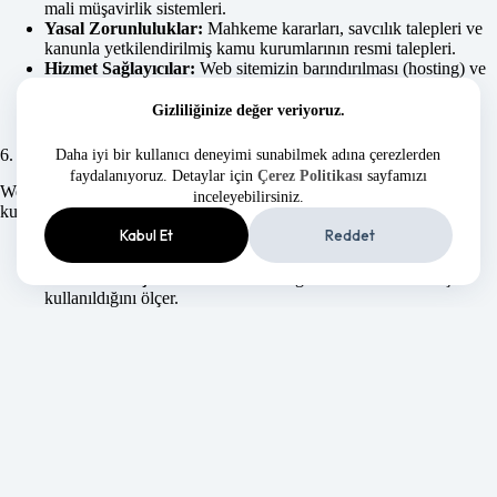
mali müşavirlik sistemleri.
Yasal Zorunluluklar:
Mahkeme kararları, savcılık talepleri ve
kanunla yetkilendirilmiş kamu kurumlarının resmi talepleri.
Hizmet Sağlayıcılar:
Web sitemizin barındırılması (hosting) ve
e-posta gönderim altyapısı sağlayan global/yerel teknoloji
firmaları.
Gizliliğinize değer veriyoruz.
6. ÇEREZ (COOKIE) POLİTİKASI
Daha iyi bir kullanıcı deneyimi sunabilmek adına çerezlerden
faydalanıyoruz. Detaylar için
Çerez Politikası
sayfamızı
Web sitemiz, ziyaretçi deneyimini optimize etmek için çerezleri
inceleyebilirsiniz.
kullanır. Çerezler, tarayıcınıza yerleştirilen küçük metin dosyalarıdır.
Kabul Et
Reddet
Zorunlu Çerezler:
Sitenin temel fonksiyonları için gereklidir.
Performans Çerezleri:
Sitenin hangi bölümlerinin daha çok
kullanıldığını ölçer.
Fonksiyonel Çerezler:
Dil tercihi gibi ayarlarınızı hatırlar.
Not: Tarayıcı ayarlarınız üzerinden çerez kullanımını reddetme
hakkınız saklıdır, ancak bu durum bazı site fonksiyonlarının
kısıtlanmasına neden olabilir.
7. VERİ SAHİBİNİN HAKLARI
KVKK kapsamında verileriniz üzerinde tam kontrol sahibisiniz.
İstediğiniz zaman: