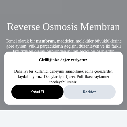
Reverse Osmosis Membran
Temel olarak bir
membran
, maddeleri moleküler büyüklüklerine
göre ayıran, yüklü parçacıkların geçişini düzenleyen ve iki farklı
fazı fiziksel olarak birbirinden ayıran seçici bir bariyerdir.
Gizliliğinize değer veriyoruz.
Keşfet
Daha iyi bir kullanıcı deneyimi sunabilmek adına çerezlerden
faydalanıyoruz. Detaylar için
Çerez Politikası
sayfamızı
inceleyebilirsiniz.
Kabul Et
Reddet