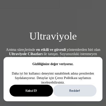
Ultraviyole
Arıtma süreçlerinde
en etkili ve güvenli
yöntemlerden biri olan
Ultraviyole Cihazları
ile tanışın. Suyunuzdaki istenmeyen
mikroorganizmalara karşı kimyasal kullanmadan kesin çözüm
sunuyoruz.
Gizliliğinize değer veriyoruz.
Daha iyi bir kullanıcı deneyimi sunabilmek adına çerezlerden
Keşfet
faydalanıyoruz. Detaylar için
Çerez Politikası
sayfamızı
inceleyebilirsiniz.
Kabul Et
Reddet