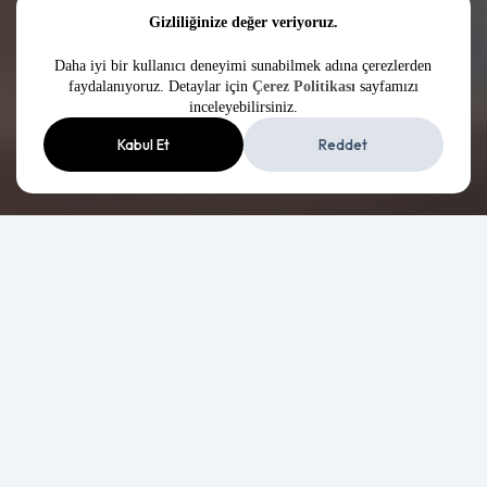
Gizliliğinize değer veriyoruz.
Daha iyi bir kullanıcı deneyimi sunabilmek adına çerezlerden
Kariyer
faydalanıyoruz. Detaylar için
Çerez Politikası
sayfamızı
inceleyebilirsiniz.
Kabul Et
Reddet