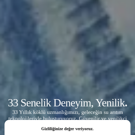
33 Senelik Deneyim, Yenilik
.
33 Yıllık köklü uzmanlığımızı, geleceğin su arıtım
teknolojileriyle buluşturuyoruz. Güvenilir ve yenilikçi
çözümlerle şimdi tanışın.
Arıtımsan’a
hoş geldiniz.
Gizliliğinize değer veriyoruz.