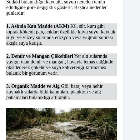
Sudaki bulanıklığın kaynağı, suyun nereden temin
edildiğine göre değişiklik gösterir. Başlıca nedenler
şunlardır:
1. Askıda Katı Madde (AKM)
Kil, silt, kum gibi
toprak kökenli parçacıklar; özellikle kuyu suyu, kaynak
suyu ve yüzey sularında erozyon veya yağmur sonrası
akışla suya karışır.
2. Demir ve Mangan Çökeltileri
Yer altı sularında
yaygın olan demir ve mangan, havayla temas ettiğinde
oksitlenerek çökelir ve suya kahverengi-kırmızımsı
bulanık bir görünüm verir.
3. Organik Madde ve Alg
Göl, baraj veya nehir
kaynaklı sularda bitki kalıntıları, plankton ve alg
patlamaları bulanıklığı artırabilir.