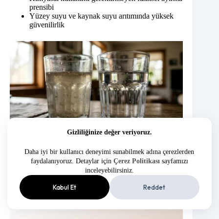
prensibi
Yüzey suyu ve kaynak suyu arıtımında yüksek
güvenilirlik
Gizliliğinize değer veriyoruz.
Sınırlılıkları:
Daha iyi bir kullanıcı deneyimi sunabilmek adına çerezlerden
Çok yüksek bulanıklık seviyelerinde membran
faydalanıyoruz. Detaylar için
Çerez Politikası
sayfamızı
ömrünü korumak için ön filtrasyon gereklidir
inceleyebilirsiniz.
Çözünmüş tuzları ve mineralleri gidermez (bu
işlev reverse osmosise aittir)
Kabul Et
Reddet