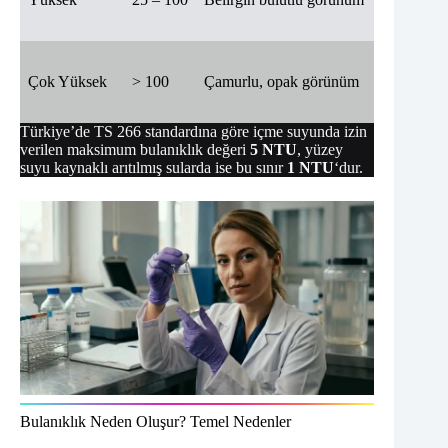
Çok Yüksek
> 100
Çamurlu, opak görünüm
Türkiye’de TS 266 standardına göre içme suyunda izin
verilen maksimum bulanıklık değeri
5 NTU
, yüzey
suyu kaynaklı arıtılmış sularda ise bu sınır
1 NTU
‘dur.
Bulanıklık Neden Oluşur? Temel Nedenler