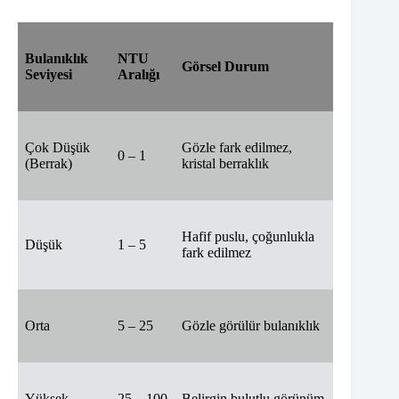
Bulanıklık
NTU
Görsel Durum
Seviyesi
Aralığı
Çok Düşük
Gözle fark edilmez,
0 – 1
(Berrak)
kristal berraklık
Hafif puslu, çoğunlukla
Düşük
1 – 5
fark edilmez
Orta
5 – 25
Gözle görülür bulanıklık
Yüksek
25 – 100
Belirgin bulutlu görünüm