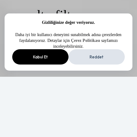
ultrafiltrasyon
Gizliliğinize değer veriyoruz.
Daha iyi bir kullanıcı deneyimi sunabilmek adına çerezlerden
Keşfet
faydalanıyoruz. Detaylar için
Çerez Politikası
sayfamızı
inceleyebilirsiniz.
Kabul Et
Reddet
ARITIMSAN UF
ultrafiltrasyon modülleri,
0,01 mikron por çapına sahip membran yapısı