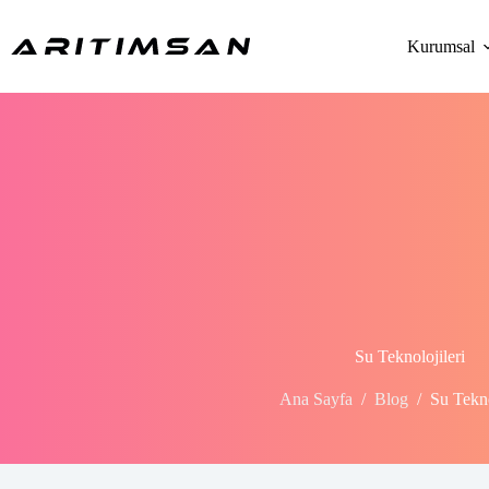
Skip
to
Kurumsal
content
Su Teknolojileri
Ana Sayfa
/
Blog
/
Su Tekno