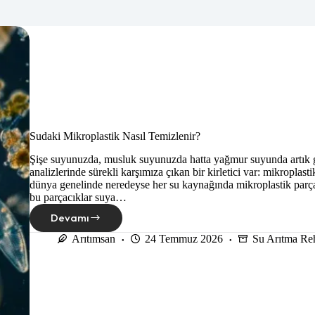
Sudaki Mikroplastik Nasıl Temizlenir?
Şişe suyunuzda, musluk suyunuzda hatta yağmur suyunda artık 
analizlerinde sürekli karşımıza çıkan bir kirletici var: mikroplasti
dünya genelinde neredeyse her su kaynağında mikroplastik parçac
bu parçacıklar suya…
Devamı
Sudaki
Mikroplastik
Arıtımsan
24 Temmuz 2026
Su Arıtma Re
Nasıl
Temizlenir?