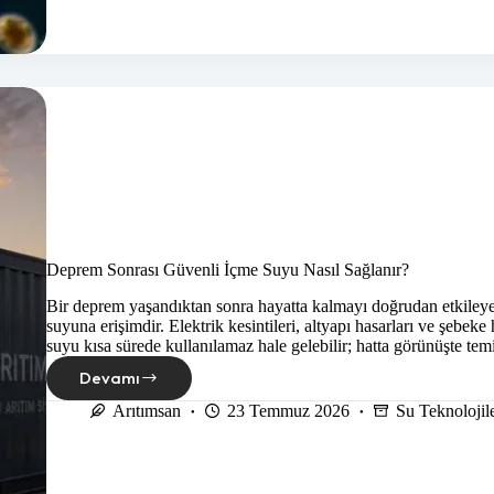
Deprem Sonrası Güvenli İçme Suyu Nasıl Sağlanır?
Bir deprem yaşandıktan sonra hayatta kalmayı doğrudan etkileyen
suyuna erişimdir. Elektrik kesintileri, altyapı hasarları ve şebek
suyu kısa sürede kullanılamaz hale gelebilir; hatta görünüşte te
Devamı
Deprem
Sonrası
Arıtımsan
23 Temmuz 2026
Su Teknolojile
Güvenli
İçme
Suyu
Nasıl