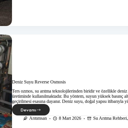
Sağlanır?
Deniz Suyu Reverse Osmosis
Ters ozmos, su arıtma teknolojilerinden biridir ve özellikle deni
üretiminde kullanılmaktadır. Bu yöntem, suyun yüksek basınç alt
geçirilmesi esasına dayanır. Deniz suyu, doğal yapısı itibarıyla
Devamı
Deniz
Suyu
Arıtımsan
8 Mart 2026
Su Arıtma Rehberi
Reverse