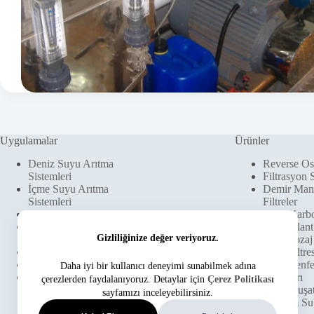
Uygulamalar
Ürünler
Deniz Suyu Arıtma
Reverse Os
Sistemleri
Filtrasyon 
İçme Suyu Arıtma
Demir Man
Sistemleri
Filtreler
Kaynak Suyu Arıtımı
Aktif Karbo
Kuyu Suyu Arıtma
Antiskalant
Gizliliğinize değer veriyoruz.
Sistemleri
Klor Dozaj
Su Arıtma
Kum Filtres
Arsenik Arıtımı
Su Dezenfe
Daha iyi bir kullanıcı deneyimi sunabilmek adına
Su Yumuşatma Sistemleri
Cihazları
çerezlerden faydalanıyoruz. Detaylar için
Çerez Politikası
Su Yumuşat
sayfamızı inceleyebilirsiniz.
Tandem Su